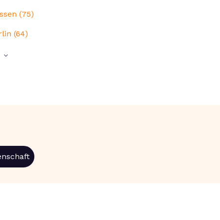
ssen (75)
lin (64)
enschaft