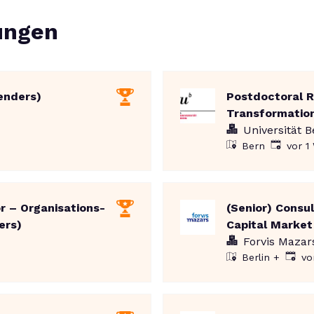
ungen
enders)
Postdoctoral R
Transformation
Universität B
Veröffent
Bern
vor 1
r – Organisations-
(Senior) Consu
ers)
Capital Market 
Forvis Mazar
Veröff
vo
Berlin
+