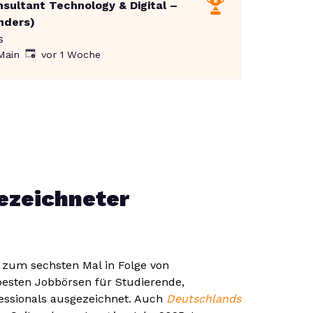
nsultant Technology & Digital –
nders)
s
Veröffentlicht
:
Main
vor 1 Woche
ezeichneter
 zum sechsten Mal in Folge von
esten Jobbörsen für Studierende,
essionals ausgezeichnet. Auch
Deutschlands