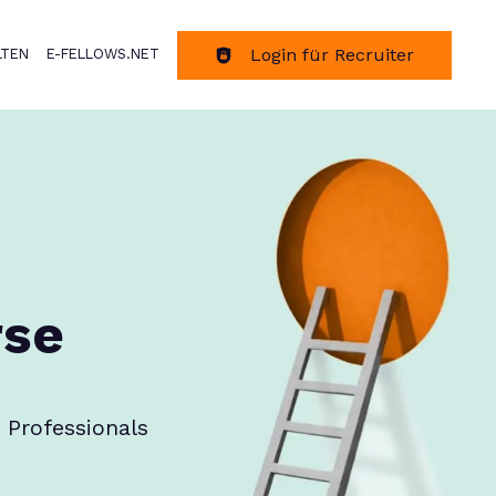
Login für Recruiter
LTEN
E-FELLOWS.NET
tion
rse
 Professionals