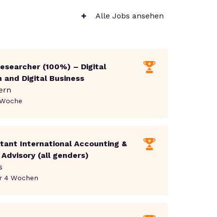
Alle Jobs ansehen
esearcher (100%) – Digital
 and Digital Business
ern
licht
:
 Woche
ltant International Accounting &
Advisory (all genders)
s
entlicht
:
r 4 Wochen