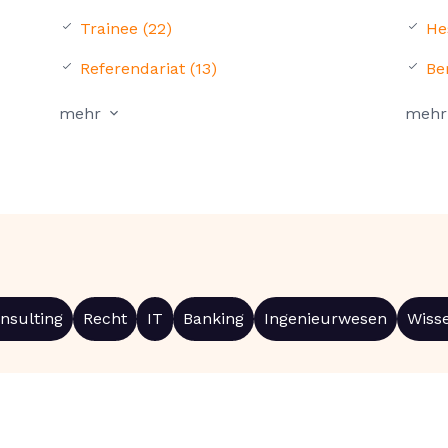
Trainee (22)
He
Referendariat (13)
Ber
mehr
mehr
nsulting
Recht
IT
Banking
Ingenieurwesen
Wiss