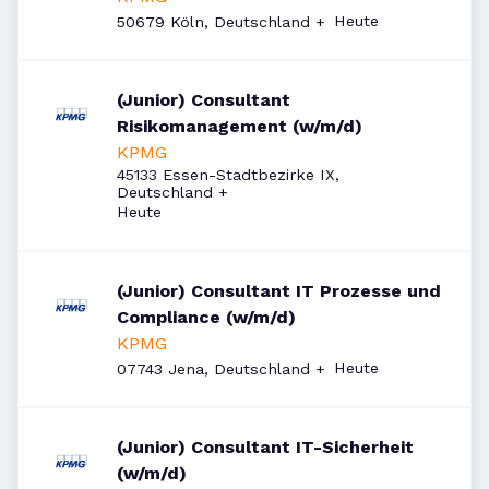
Veröffentlicht
:
Heute
50679 Köln, Deutschland
+
(Junior) Consultant
Risikomanagement (w/m/d)
KPMG
45133 Essen-Stadtbezirke IX,
Deutschland
+
Veröffentlicht
:
Heute
(Junior) Consultant IT Prozesse und
Compliance (w/m/d)
KPMG
Veröffentlicht
:
Heute
07743 Jena, Deutschland
+
(Junior) Consultant IT-Sicherheit
(w/m/d)