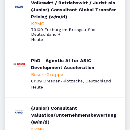
Volkswirt / Betriebswirt / Jurist als
(Junior) Consultant Global Transfer
Pricing (w/m/d)
KPMG
79100 Freiburg im Breisgau-Süd,
Deutschland
+
Veröffentlicht
:
Heute
PhD - Agentic AI for ASIC
Development Acceleration
Bosch-Gruppe
01109 Dresden-Klotzsche, Deutschland
Veröffentlicht
:
Heute
(Junior) Consultant
Valuation/Unternehmensbewertung
(w/m/d)
KPMG