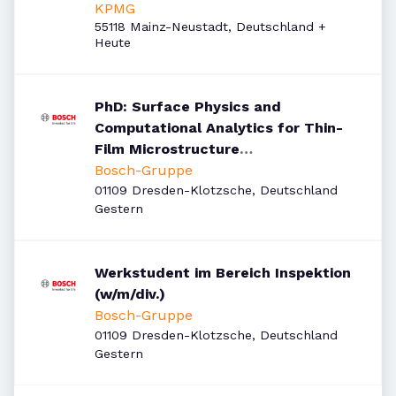
KPMG
55118 Mainz-Neustadt, Deutschland
+
Veröffentlicht
:
Heute
PhD: Surface Physics and
Computational Analytics for Thin-
Film Microstructure
Characterization
Bosch-Gruppe
01109 Dresden-Klotzsche, Deutschland
Veröffentlicht
:
Gestern
Werkstudent im Bereich Inspektion
(w/m/div.)
Bosch-Gruppe
01109 Dresden-Klotzsche, Deutschland
Veröffentlicht
:
Gestern