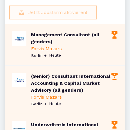
Jetzt Jobalarm aktivieren!
Management Consultant (all
genders)
Forvis Mazars
Veröffentlicht
:
Heute
Berlin
+
(Senior) Consultant International
Accounting & Capital Market
Advisory (all genders)
Forvis Mazars
Veröffentlicht
:
Heute
Berlin
+
Underwriter:in International