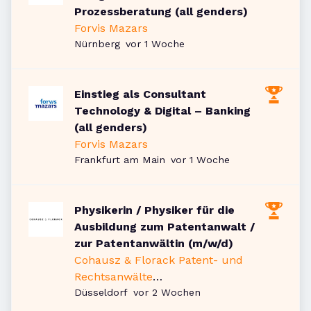
Prozessberatung (all genders)
Forvis Mazars
Veröffentlicht
:
Nürnberg
vor 1 Woche
Einstieg als Consultant
Technology & Digital – Banking
(all genders)
Forvis Mazars
Veröffentlicht
:
Frankfurt am Main
vor 1 Woche
Physikerin / Physiker für die
Ausbildung zum Patentanwalt /
zur Patentanwältin (m/w/d)
Cohausz & Florack Patent- und
Rechtsanwälte
Veröffentlicht
:
Partnerschaftsgesellschaft mbB
Düsseldorf
vor 2 Wochen