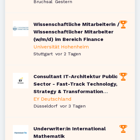
Veröffentlicht
:
Bruchsal
Gestern
Wissenschaftliche Mitarbeiterin /
Wissenschaftlicher Mitarbeiter
(w/m/d) im Bereich Finance
Universität Hohenheim
Veröffentlicht
:
Stuttgart
vor 2 Tagen
Consultant IT-Architektur Public
Sector - Fast-Track Technology,
Strategy & Transformation
(w/m/d)
EY Deutschland
Veröffentlicht
:
Düsseldorf
vor 3 Tagen
Underwriter:in International
Mathematik