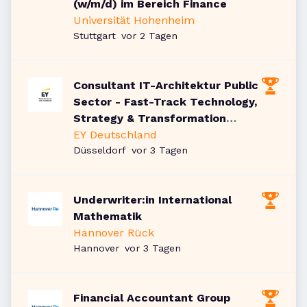
(w/m/d) im Bereich Finance
Universität Hohenheim
Veröffentlicht
:
Stuttgart
vor 2 Tagen
Consultant IT-Architektur Public
Sector - Fast-Track Technology,
Strategy & Transformation
(w/m/d)
EY Deutschland
Veröffentlicht
:
Düsseldorf
vor 3 Tagen
Underwriter:in International
Mathematik
Hannover Rück
Veröffentlicht
:
Hannover
vor 3 Tagen
Financial Accountant Group