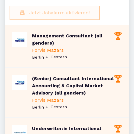
Jetzt Jobalarm aktivieren!
Management Consultant (all
genders)
Forvis Mazars
Veröffentlicht
:
Gestern
Berlin
+
(Senior) Consultant International
Accounting & Capital Market
Advisory (all genders)
Forvis Mazars
Veröffentlicht
:
Gestern
Berlin
+
Underwriter:in International