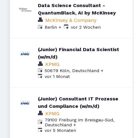
Data Science Consultant -
QuantumBlack, AI by McKinsey
McKinsey & Company
Veröffentlicht
:
vor 2 Wochen
Berlin
+
(Junior) Financial Data Scientist
(w/m/d)
KPMG
50679 Köln, Deutschland
+
Veröffentlicht
:
vor 1 Monat
(Junior) Consultant IT Prozesse
und Compliance (w/m/d)
KPMG
79100 Freiburg im Breisgau-Süd,
Deutschland
+
Veröffentlicht
:
vor 5 Monaten