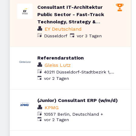
Consultant IT-Architektur
Public Sector - Fast-Track
Technology, Strategy &
Transformation (w/m/d)
EY Deutschland
Veröffentlicht
:
Düsseldorf
vor 3 Tagen
Referendarstation
Gleiss Lutz
40211 Düsseldorf-Stadtbezirk 1,
Veröffentlicht
:
Deutschland
vor 2 Tagen
(Junior) Consultant ERP (w/m/d)
KPMG
10557 Berlin, Deutschland
+
Veröffentlicht
:
vor 2 Tagen