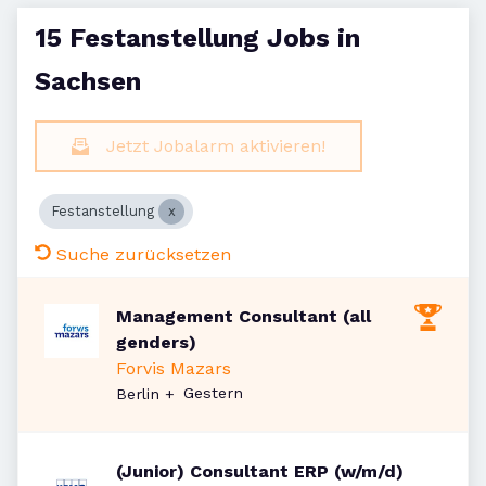
15 Festanstellung Jobs in
Sachsen
Jetzt Jobalarm aktivieren!
Festanstellung
Suche zurücksetzen
Management Consultant (all
genders)
Forvis Mazars
Veröffentlicht
:
Gestern
Berlin
+
(Junior) Consultant ERP (w/m/d)