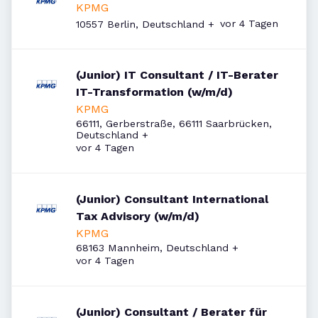
KPMG
Veröffentlicht
:
vor 4 Tagen
10557 Berlin, Deutschland
+
(Junior) IT Consultant / IT-Berater
IT-Transformation (w/m/d)
KPMG
66111, Gerberstraße, 66111 Saarbrücken,
Deutschland
+
Veröffentlicht
:
vor 4 Tagen
(Junior) Consultant International
Tax Advisory (w/m/d)
KPMG
68163 Mannheim, Deutschland
+
Veröffentlicht
:
vor 4 Tagen
(Junior) Consultant / Berater für