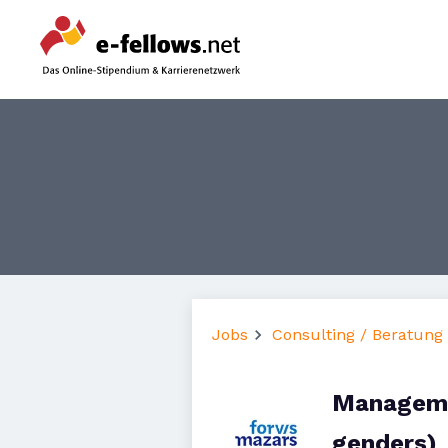
Jobs
Consulting / Beratung
Manageme
genders)