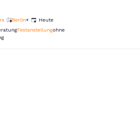
Veröffentlicht
:
rs
Berlin
+
Heute
eratung
Festanstellung
ohne
ng