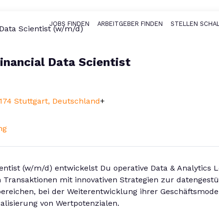
JOBS FINDEN
ARBEITGEBER FINDEN
STELLEN SCHA
Haupt-Naviga
 Data Scientist (w/m/d)
Financial Data Scientist
174 Stuttgart, Deutschland
+
ng
cientist (w/m/d) entwickelst Du operative Data & Analytics
ransaktionen mit innovativen Strategien zur datengestü
reichen, bei der Weiterentwicklung ihrer Geschäftsmode
ealisierung von Wertpotenzialen.