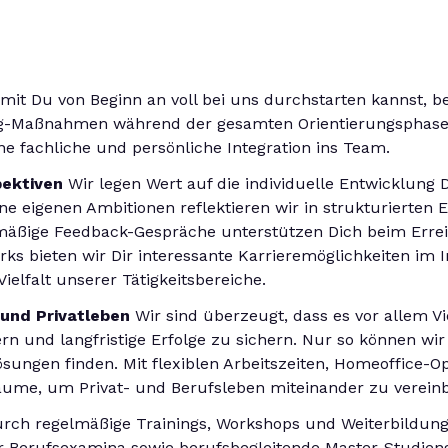
it Du von Beginn an voll bei uns durchstarten kannst, be
ng-Maßnahmen während der gesamten Orientierungsphase
ne fachliche und persönliche Integration ins Team.
pektiven
Wir legen Wert auf die individuelle Entwicklung 
ne eigenen Ambitionen reflektieren wir in strukturierten
äßige Feedback-Gespräche unterstützen Dich beim Erreich
s bieten wir Dir interessante Karrieremöglichkeiten im 
Vielfalt unserer Tätigkeitsbereiche.
 und Privatleben
Wir sind überzeugt, dass es vor allem Vie
n und langfristige Erfolge zu sichern. Nur so können wir
ösungen finden. Mit flexiblen Arbeitszeiten, Homeoffice-O
äume, um Privat- und Berufsleben miteinander zu verein
rch regelmäßige Trainings, Workshops und Weiterbildunge
r Berufsexamina sowie berufsbegleitende Master-Studien