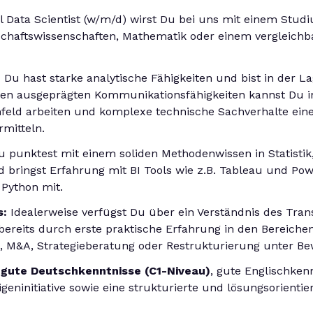
al Data Scientist (w/m/d) wirst Du bei uns mit einem Stud
irtschaftswissenschaften, Mathematik oder einem vergleic
:
Du hast starke analytische Fähigkeiten und bist in der 
inen ausgeprägten Kommunikationsfähigkeiten kannst Du in
feld arbeiten und komplexe technische Sachverhalte ein
mitteln.
 punktest mit einem soliden Methodenwissen in Statistik
 bringst Erfahrung mit BI Tools wie z.B. Tableau und Pow
 Python mit.
s:
Idealerweise verfügst Du über ein Verständnis des Tra
bereits durch erste praktische Erfahrung in den Bereichen
&A, Strategieberatung oder Restrukturierung unter Bewe
 gute Deutschkenntnisse (C1-Niveau)
, gute Englischkenn
eninitiative sowie eine strukturierte und lösungsorientie