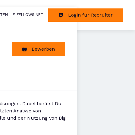
Login für Recruiter
LTEN
E-FELLOWS.NET
tion
Bewerben
 Lösungen. Dabei berätst Du
tzten Analyse von
lle und der Nutzung von Big