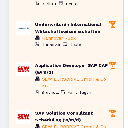
Veröffentlicht
:
Heute
Berlin
+
Underwriter:in International
Wirtschaftswissenschaften
Hannover Rück
Veröffentlicht
:
Hannover
Heute
Application Developer SAP CAP
(w/m/d)
SEW-EURODRIVE GmbH & Co
KG
Veröffentlicht
:
Bruchsal
vor 2 Tagen
SAP Solution Consultant
Scheduling (w/m/d)
SEW-EURODRIVE GmbH & Co