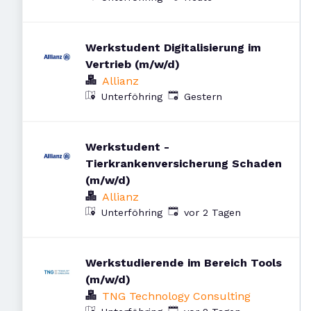
Werkstudent Digitalisierung im
Vertrieb (m/w/d)
Allianz
Veröffentlicht
:
Unterföhring
Gestern
Werkstudent -
Tierkrankenversicherung Schaden
(m/w/d)
Allianz
Veröffentlicht
:
Unterföhring
vor 2 Tagen
Werkstudierende im Bereich Tools
(m/w/d)
TNG Technology Consulting