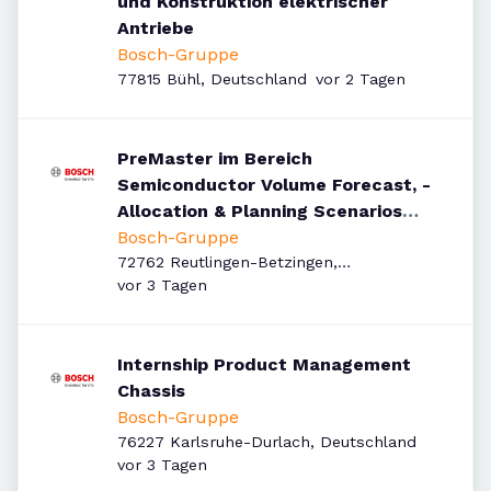
und Konstruktion elektrischer
Antriebe
Bosch-Gruppe
Veröffentlicht
:
77815 Bühl, Deutschland
vor 2 Tagen
PreMaster im Bereich
Semiconductor Volume Forecast, -
Allocation & Planning Scenarios
(w/m/div.)
Bosch-Gruppe
72762 Reutlingen-Betzingen,
Veröffentlicht
:
Deutschland
vor 3 Tagen
Internship Product Management
Chassis
Bosch-Gruppe
76227 Karlsruhe-Durlach, Deutschland
Veröffentlicht
:
vor 3 Tagen