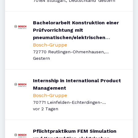
Veröffentlicht
:
70184 Stuttgart, Deutschland
Gestern
Bachelorarbeit Konstruktion einer
Prüfvorrichtung mit
pneumatischen/elektrischen
Komponenten Handfunktionen zur
Bosch-Gruppe
Qualifizierung von
72770 Reutlingen-Ohmenhausen,
Veröffentlicht
:
Deutschland
Gestern
Nadeladapterträgern
Internship in International Product
Management
Bosch-Gruppe
70771 Leinfelden-Echterdingen-
Veröffentlicht
:
Echterdingen, Deutschland
vor 2 Tagen
Pflichtpraktikum FEM Simulation