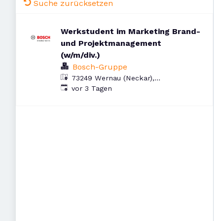
Suche zurücksetzen
Werkstudent im Marketing Brand-
und Projektmanagement
(w/m/div.)
Bosch-Gruppe
73249 Wernau (Neckar),
Veröffentlicht
:
Deutschland
vor 3 Tagen