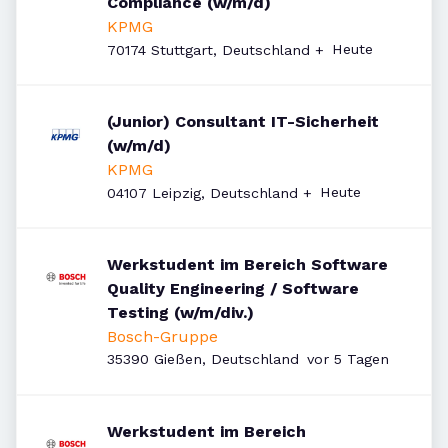
Compliance (w/m/d)
KPMG
Veröffentlicht
:
Heute
70174 Stuttgart, Deutschland
+
(Junior) Consultant IT-Sicherheit
(w/m/d)
KPMG
Veröffentlicht
:
Heute
04107 Leipzig, Deutschland
+
Werkstudent im Bereich Software
Quality Engineering / Software
Testing (w/m/div.)
Bosch-Gruppe
Veröffentlicht
:
35390 Gießen, Deutschland
vor 5 Tagen
Werkstudent im Bereich