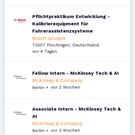
Pflichtpraktikum Entwicklung -
Kalibrierequipment für
Fahrerassistenzsysteme
Bosch-Gruppe
73207 Plochingen, Deutschland
Veröffentlicht
:
vor 4 Tagen
Fellow Intern - McKinsey Tech & AI
McKinsey & Company
Veröffentlicht
:
vor 2 Wochen
Berlin
+
Associate Intern - McKinsey Tech &
AI
McKinsey & Company
Veröffentlicht
:
vor 2 Wochen
Berlin
+