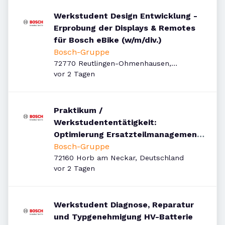
Werkstudent Design Entwicklung -
Erprobung der Displays & Remotes
für Bosch eBike (w/m/div.)
Bosch-Gruppe
72770 Reutlingen-Ohmenhausen,
Veröffentlicht
:
Deutschland
vor 2 Tagen
Praktikum /
Werkstudententätigkeit:
Optimierung Ersatzteilmanagement
& präventive Instandhaltung nach
Bosch-Gruppe
i4.0
72160 Horb am Neckar, Deutschland
Veröffentlicht
:
vor 2 Tagen
Werkstudent Diagnose, Reparatur
und Typgenehmigung HV-Batterie