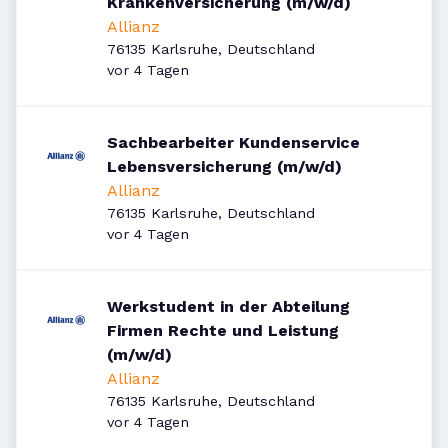
Krankenversicherung (m/w/d)
Allianz
76135 Karlsruhe, Deutschland
Veröffentlicht
:
vor 4 Tagen
Sachbearbeiter Kundenservice
Lebensversicherung (m/w/d)
Allianz
76135 Karlsruhe, Deutschland
Veröffentlicht
:
vor 4 Tagen
Werkstudent in der Abteilung
Firmen Rechte und Leistung
(m/w/d)
Allianz
76135 Karlsruhe, Deutschland
Veröffentlicht
:
vor 4 Tagen