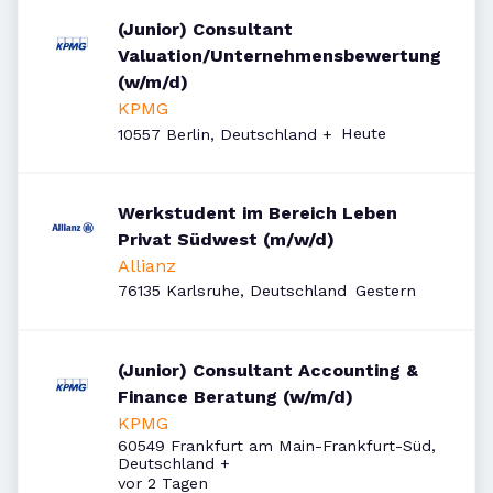
(Junior) Consultant
Valuation/Unternehmensbewertung
(w/m/d)
KPMG
Veröffentlicht
:
Heute
10557 Berlin, Deutschland
+
Werkstudent im Bereich Leben
Privat Südwest (m/w/d)
Allianz
Veröffentlicht
:
76135 Karlsruhe, Deutschland
Gestern
(Junior) Consultant Accounting &
Finance Beratung (w/m/d)
KPMG
60549 Frankfurt am Main-Frankfurt-Süd,
Deutschland
+
Veröffentlicht
:
vor 2 Tagen