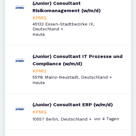
(Junior) Consultant
Risikomanagement (w/m/d)
KPMG
45133 Essen-Stadtbezirke IX,
Deutschland
+
Veröffentlicht
:
Heute
(Junior) Consultant IT Prozesse und
Compliance (w/m/d)
KPMG
55118 Mainz-Neustadt, Deutschland
+
Veröffentlicht
:
Heute
(Junior) Consultant ERP (w/m/d)
KPMG
Veröffentlicht
:
vor 4 Tagen
10557 Berlin, Deutschland
+