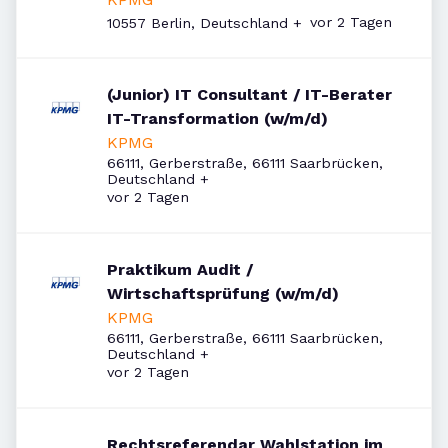
Veröffentlicht
:
vor 2 Tagen
10557 Berlin, Deutschland
+
(Junior) IT Consultant / IT-Berater
IT-Transformation (w/m/d)
KPMG
66111, Gerberstraße, 66111 Saarbrücken,
Deutschland
+
Veröffentlicht
:
vor 2 Tagen
Praktikum Audit /
Wirtschaftsprüfung (w/m/d)
KPMG
66111, Gerberstraße, 66111 Saarbrücken,
Deutschland
+
Veröffentlicht
:
vor 2 Tagen
Rechtsreferendar Wahlstation im