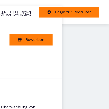
Login für Recruiter
LTEN
E-FELLOWS.NET
tion
ffice (w/m/div.)
Bewerben
er Überwachung von