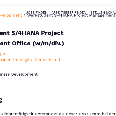
JOBS FINDEN
ARBEITGEBER FINDEN
STELLEN SCHA
Haupt-Naviga
Development
Werkstudent S/4HANA Project Management O
ent S/4HANA Project
nt Office (w/m/div.)
ppe
stadt im Allgäu, Deutschland
siness Development
g
udententätigkeit unterstützt du unser PMO-Team bei d