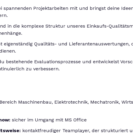
ei spannenden Projektarbeiten mit und bringst deine Idee
ern.
hend in die komplexe Struktur unseres Einkaufs-Qualitä
menhänge.
t eigenständig Qualitäts- und Lieferantenauswertungen, d
dienen.
t du bestehende Evaluationsprozesse und entwickelst Vors
inuierlich zu verbessern.
ereich Maschinenbau, Elektrotechnik, Mechatronik, Wirt
-how:
sicher im Umgang mit MS Office
itsweise:
kontaktfreudiger Teamplayer, der strukturiert u