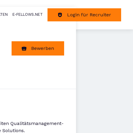
Login für Recruiter
LTEN
E-FELLOWS.NET
tion
Bewerben
eiten Qualitätsmanagement-
 Solutions.