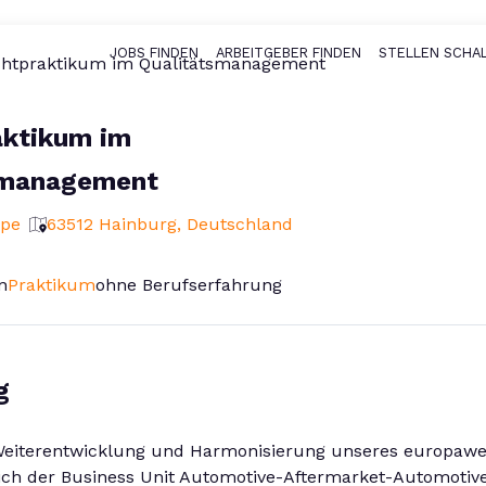
JOBS FINDEN
ARBEITGEBER FINDEN
STELLEN SCHA
Haupt-Naviga
ichtpraktikum im Qualitätsmanagement
aktikum im
smanagement
ppe
63512 Hainburg, Deutschland
n
Praktikum
ohne Berufserfahrung
g
e Weiterentwicklung und Harmonisierung unseres europaw
ch der Business Unit Automotive-Aftermarket-Automotive