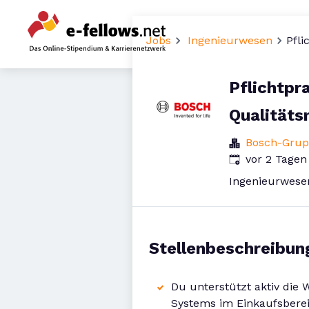
Jobs
Ingenieurwesen
Pfl
Pflichtpr
Qualität
Bosch-Gru
Veröffentlicht
:
vor 2 Tagen
Ingenieurwese
Stellenbeschreibun
Du unterstützt aktiv di
Systems im Einkaufsberei