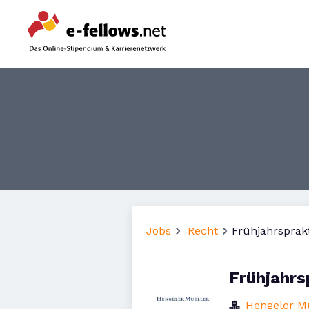
Jobs
Recht
Frühjahrspra
Frühjahr
Hengeler M